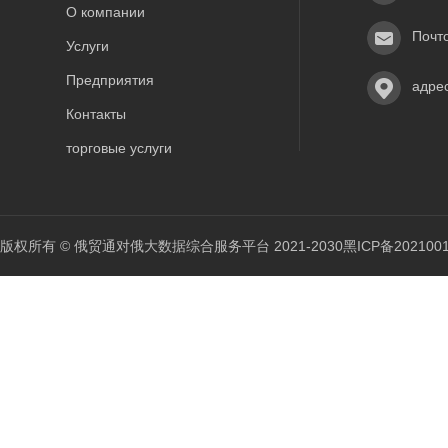
О компании
Почт
Услуги
Предприятия
адре
Контакты
торговые услуги
版权所有 © 俄贸通对俄大数据综合服务平台 2021-2030
黑ICP备202100