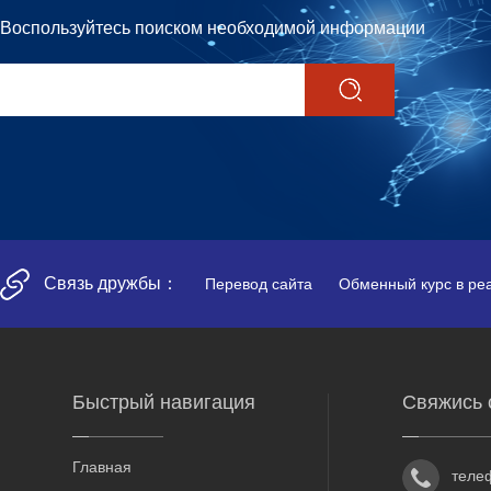
Воспользуйтесь поиском необходимой информации
Связь дружбы：
Перевод сайта
Обменный курс в ре
Быстрый навигация
Свяжись 
Главная
теле