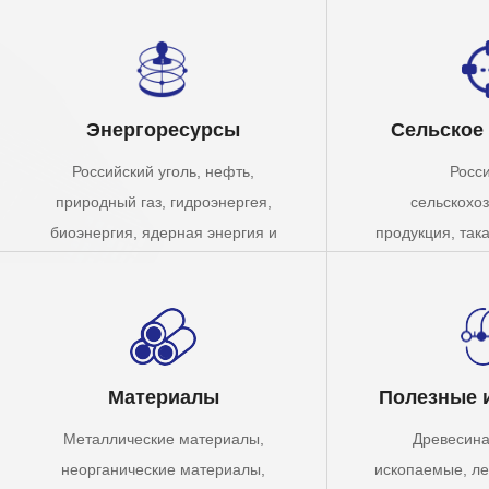
Энергоресурсы
Сельское
Российский уголь, нефть,
Росс
природный газ, гидроэнергея,
сельскохо
биоэнергия, ядерная энергия и
продукция, така
т. д.
грибы, бахче
фрукты, овощи,
лекарственн
зерновые и мас
домашний 
Материалы
Полезные 
амфибии, вод
Металлические материалы,
Древесина
лесоводство и 
неорганические материалы,
ископаемые, ле