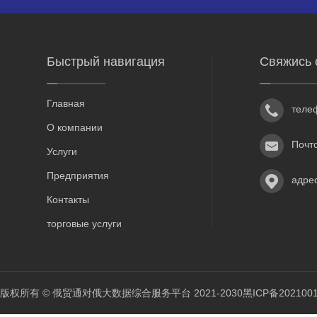
Быстрый навигация
Свяжись 
Главная
теле
О компании
Почт
Услуги
Предприятия
адре
Контакты
торговые услуги
版权所有 © 俄贸通对俄大数据综合服务平台 2021-2030
黑ICP备202100