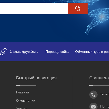
Связь дружбы：
Перевод сайта
Обменный курс в ре
Быстрый навигация
Свяжись 
Главная
теле
О компании
Почт
Услуги