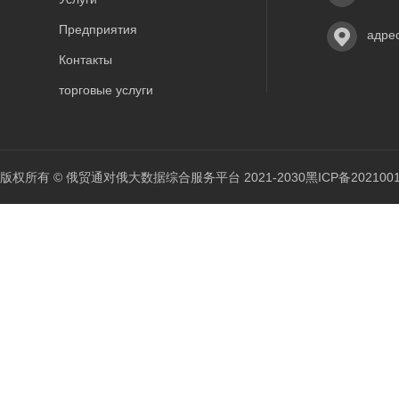
Предприятия
адре
Контакты
торговые услуги
版权所有 © 俄贸通对俄大数据综合服务平台 2021-2030
黑ICP备202100