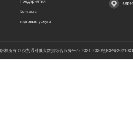
Предприятия
адре
Контакты
торговые услуги
版权所有 © 俄贸通对俄大数据综合服务平台 2021-2030
黑ICP备202100