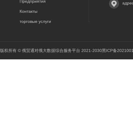
Предприятия
адре
Контакты
торговые услуги
版权所有 © 俄贸通对俄大数据综合服务平台 2021-2030
黑ICP备202100