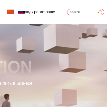
Главная страница сайта
>
Новости.
ги
вход
/
регистрация
TION
ились в бизнесе