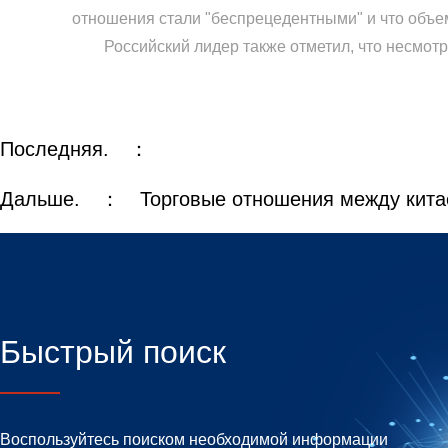
отношения стали "беспрецедентными" и что объе
Российский лидер также отметил, что несмотря 
Последняя. ：
Дальше. ：
Торговые отношения между кита
Быстрый поиск
Воспользуйтесь поиском необходимой информации