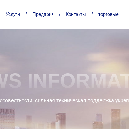
Услуги
/
Предприятия
/
Контакты
/
торговые услу
Партнеры.
филиал
Я знаю русскую торговую торговлю
S INFORMA
Корпоративное преимущество
осовестности, сильная техническая поддержка укреп