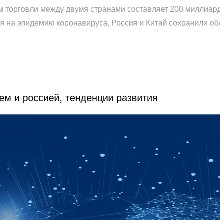
м торговли между двумя странами составляет 200 миллиард
на эпидемию коронавируса, Россия и Китай сохранили обо
ем и россией, тенденции развития