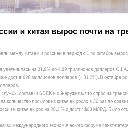
сии и китая вырос почти на тр
и между китаем и россией в период с 1 по октябрь вырос
увеличилась на 31,9% до 4,89 триллионов долларов США. 
кже достиг 628 миллионов долларов (+ 31,2%). В октябре р
долларов.
ужбы доставки SDEK и обнаружила, что спрос на транспор
ода количество посылок из китая выросло в 36 раз по срав
ии и китая вырос на 28,2 % и достиг $63 МЛРД. Было отм
ах международного экономического форума санкт-петербур