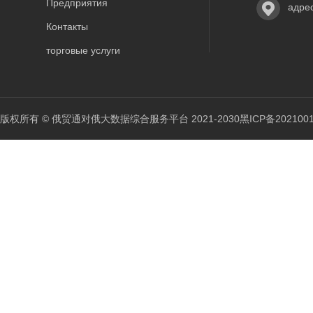
Предприятия
адре
Контакты
торговые услуги
版权所有 © 俄贸通对俄大数据综合服务平台 2021-2030
黑ICP备202100