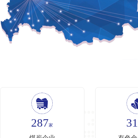
287
3
家
煤炭企业
有色金