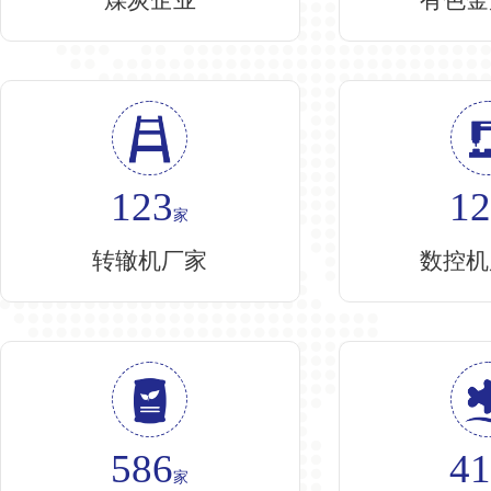
123
1
家
转辙机厂家
数控机
586
4
家