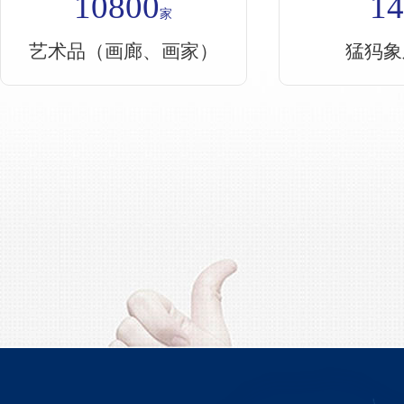
10800
1
家
艺术品（画廊、画家）
猛犸象