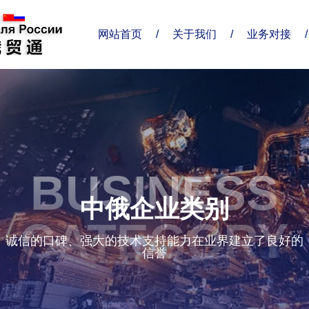
网站首页
/
关于我们
/
业务对接
/
关于我们
业务对接
联系我们
企业简介
业务范围
联系方式
了解俄贸
合作伙伴
分支机构
BUSINESS
精准服务
给我留言
企业优势
中俄企业类别
企业形象
CATEGORY
诚信的口碑、强大的技术支持能力在业界建立了良好的
信誉