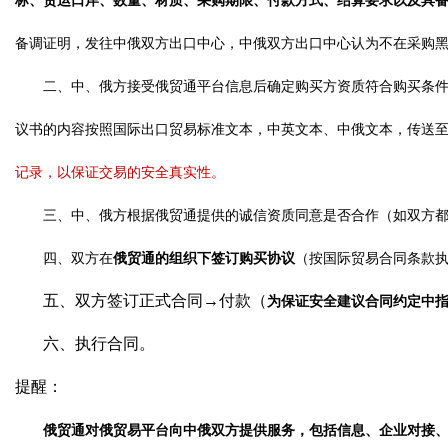
标、货运口岸、数量、材质、采购期限、付款方式、结算要求以及具
备调证明，发往
中
俄
双
方出口中心，
中
俄
双
方出口中心认为不在采购
二、中、
俄方接受俄贸通平台信息后确定购买方资质符合购买条
议书的内容按照国际出口贸易标准文本，中英文本、中俄文本，传送
记录，以保证交易的安全真实性。
三、中
、
俄方根据俄贸通提供的诚信资质同意是否合作（如双方
四、双方在
俄贸通的组织下签订购买协议
（按国际贸易合同条款
五、双方签订正式合同
→付款（
为保证安全建议合同约定中
六、执行合同。
提醒：
俄贸通对俄贸易平台向中
俄双
方提供服务，包括信息、企业对接