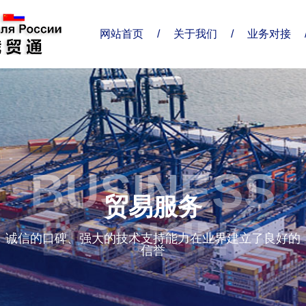
网站首页
/
关于我们
/
业务对接
关于我们
业务对接
联系我们
企业简介
业务范围
联系方式
了解俄贸
合作伙伴
分支机构
BUSINESS
精准服务
给我留言
企业优势
贸易服务
企业形象
DOCKING
诚信的口碑、强大的技术支持能力在业界建立了良好的
信誉