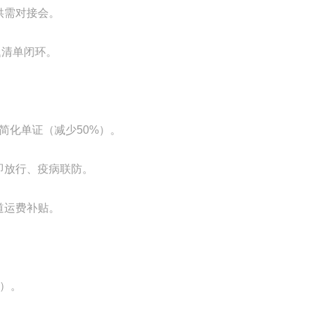
供需对接会。
题清单闭环。
、简化单证（减少50%）。
即放行、疫病联防。
道运费补贴。
%）。