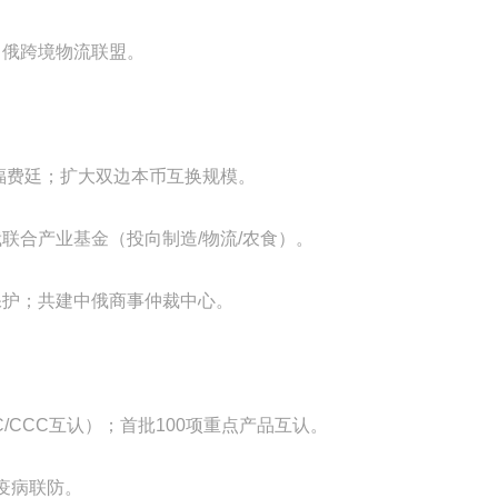
中俄跨境物流联盟。
、福费廷；扩大双边本币互换规模。
联合产业基金（投向制造/物流/农食）。
保护；共建中俄商事仲裁中心。
/CCC互认）；首批100项重点产品互认。
、疫病联防。