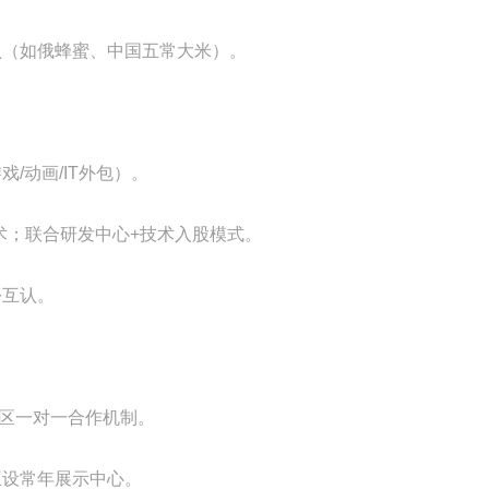
认（如俄蜂蜜、中国五常大米）。
/动画/IT外包）。
术；联合研发中心+技术入股模式。
份互认。
州区一对一合作机制。
互设常年展示中心。