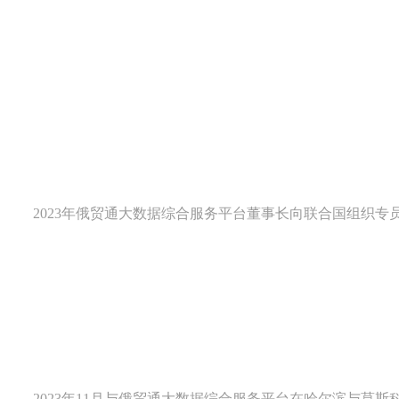
2023年俄贸通大数据综合服务平台董事长向联合国组织
2023年11月与俄贸通大数据综合服务平台在哈尔滨与莫